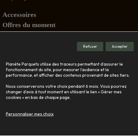
Accessoires
Offres du moment
Conseils
Refuser
Accepter
Société
Planète Parquets utilise des traceurs permettant d’assurer le
Le showroom
fonctionnement du site, pour mesurer l’audience et la
performance, et afficher des contenus provenant de sites tiers.
Nos engagements
Qui sommes-nous
Nous conserverons votre choix pendant 6 mois. Vous pourrez
changer d’avis à tout moment en utilisant le lien « Gérer mes
cookies » en bas de chaque page.
Contact
Personnaliser mes choix
© 2026
Tous droits réservés -
Agence de communication Nantes B17
-
Mentions légales
-