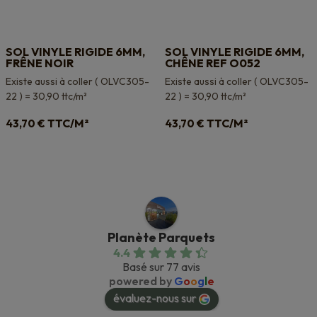
SOL VINYLE RIGIDE 6MM,
SOL VINYLE RIGIDE 6MM,
FRÊNE NOIR
CHÊNE REF O052
Existe aussi à coller ( OLVC305-
Existe aussi à coller ( OLVC305-
22 ) = 30,90 ttc/m²
22 ) = 30,90 ttc/m²
TTC/M²
TTC/M²
43,70
€
43,70
€
Planète Parquets
4.4
Basé sur 77 avis
powered by
G
o
o
g
l
e
évaluez-nous sur