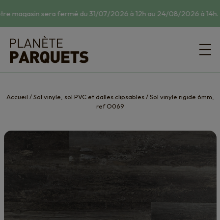
tre magasin sera fermé du 31/07/2026 à 12h au 24/08/2026 à 14h.
☀
Accueil
/
Sol vinyle, sol PVC et dalles clipsables
/
Sol vinyle rigide 6mm,
ref O069