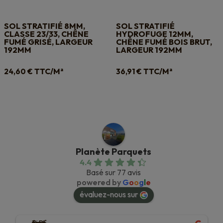
SOL STRATIFIÉ 8MM,
SOL STRATIFIÉ
CLASSE 23/33, CHÊNE
HYDROFUGE 12MM,
FUMÉ GRISÉ, LARGEUR
CHÊNE FUMÉ BOIS BRUT,
192MM
LARGEUR 192MM
TTC/M²
TTC/M²
24,60
€
36,91
€
Planète Parquets
4.4
Basé sur 77 avis
powered by
G
o
o
g
l
e
évaluez-nous sur