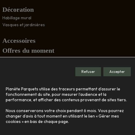
Décoration
Habillage mural
Vasques et jardinières
Accessoires
Offres du moment
Conseils
Refuser
Accepter
Société
Planète Parquets utilise des traceurs permettant d’assurer le
Le showroom
fonctionnement du site, pour mesurer l’audience et la
performance, et afficher des contenus provenant de sites tiers.
Nos engagements
Qui sommes-nous
Nous conserverons votre choix pendant 6 mois. Vous pourrez
changer d’avis à tout moment en utilisant le lien « Gérer mes
cookies » en bas de chaque page.
Contact