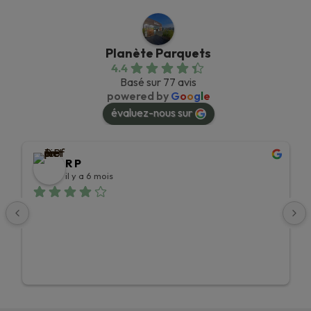
Planète Parquets
4.4
Basé sur 77 avis
powered by
G
o
o
g
l
e
évaluez-nous sur
R P
il y a 6 mois