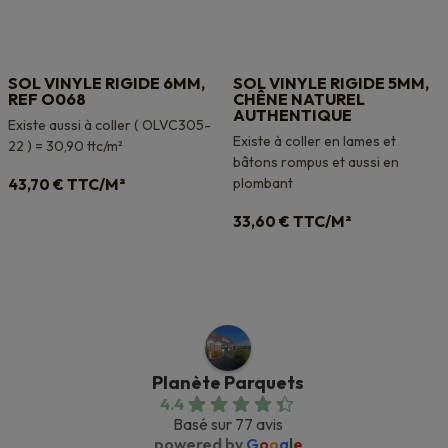
SOL VINYLE RIGIDE 6MM,
SOL VINYLE RIGIDE 5MM,
REF O068
CHÊNE NATUREL
AUTHENTIQUE
Existe aussi à coller ( OLVC305-
Existe à coller en lames et
22 ) = 30,90 ttc/m²
bâtons rompus et aussi en
TTC/M²
plombant
43,70
€
TTC/M²
33,60
€
Planète Parquets
4.4
Basé sur 77 avis
powered by
G
o
o
g
l
e