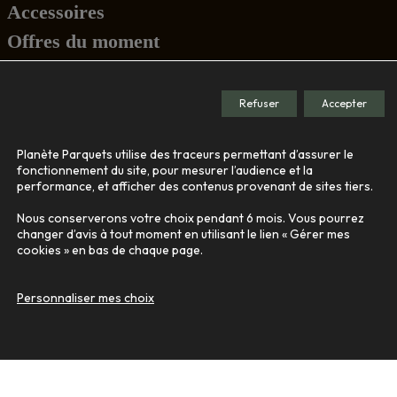
Accessoires
Offres du moment
Conseils
Refuser
Accepter
Société
Planète Parquets utilise des traceurs permettant d’assurer le
Le showroom
fonctionnement du site, pour mesurer l’audience et la
performance, et afficher des contenus provenant de sites tiers.
Nos engagements
Qui sommes-nous
Nous conserverons votre choix pendant 6 mois. Vous pourrez
changer d’avis à tout moment en utilisant le lien « Gérer mes
cookies » en bas de chaque page.
Contact
Personnaliser mes choix
© 2026
Tous droits réservés -
Agence de communication Nantes B17
-
Mentions légales
-
Gestion des données personnelles
-
Plan du site
-
Gérer mes cookies