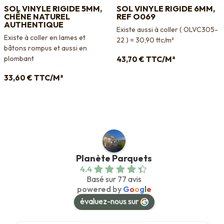
SOL VINYLE RIGIDE 5MM,
SOL VINYLE RIGIDE 6MM,
CHÊNE NATUREL
REF O069
AUTHENTIQUE
Existe aussi à coller ( OLVC305-
Existe à coller en lames et
22 ) = 30,90 ttc/m²
bâtons rompus et aussi en
plombant
TTC/M²
43,70
€
TTC/M²
33,60
€
Planète Parquets
4.4
Basé sur 77 avis
powered by
G
o
o
g
l
e
évaluez-nous sur