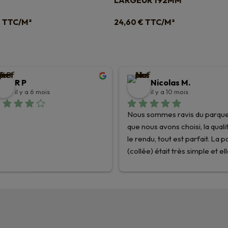
LARGEUR 192MM
TTC/M²
TTC/M²
€
24,60
€
R P
Nicolas M.
il y a 6 mois
il y a 10 mois
Nous sommes ravis du parque
que nous avons choisi, la qualit
le rendu, tout est parfait. La p
(collée) était très simple et ell
été facilitée par les très bons 
conseils des équipes de Planè
Parquets !
Nous recommandons les yeux
fermés et nous n’hésiterons p