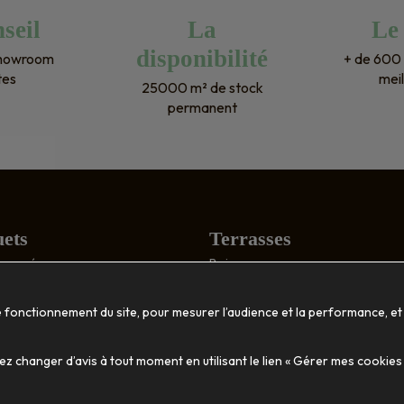
une seule seconde pour nos 
seil
La
Le
prochains projets ! Encore mer
disponibilité
showroom
+ de 600 
!
tes
meil
25000 m² de stock
permanent
ets
Terrasses
: poncé
Bois
structuré
Composite
tique
Accessoires
e fonctionnement du site, pour mesurer l’audience et la performance, et
ion
Décoration
 changer d’avis à tout moment en utilisant le lien « Gérer mes cookies
massif
Habillage mural
Vasques et jardinières