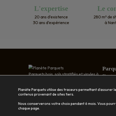
L'expertise
Le con
20 ans d’existence
280 m² de 
30 ans d’expérience
à Nan
Parqu
Parquets bois, sols stratifiés et vinyles à
Classic 
Nantes
Relief : 
5 RUE DESCARTES
Bois exo
Planète Parquets utilise des traceurs permettant d’assurer l
ZA RAGON
Disposit
contenus provenant de sites tiers.
44119 TRELLIÈRES
Nous conserverons votre choix pendant 6 mois. Vous pourrez
Bois 
02 40 46 35 56
chaque page.