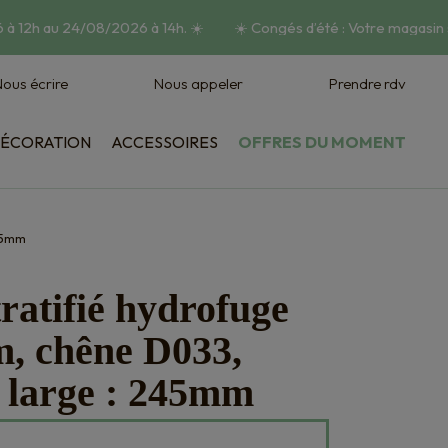
à 12h au 24/08/2026 à 14h.
☀️
☀️
Congés d’été : Votre magasin s
ous écrire
Nous appeler
Prendre rdv
ÉCORATION
ACCESSOIRES
OFFRES DU MOMENT
Habillage mural
Vasques et jardinières
245mm
tratifié hydrofuge
, chêne D033,
 large : 245mm