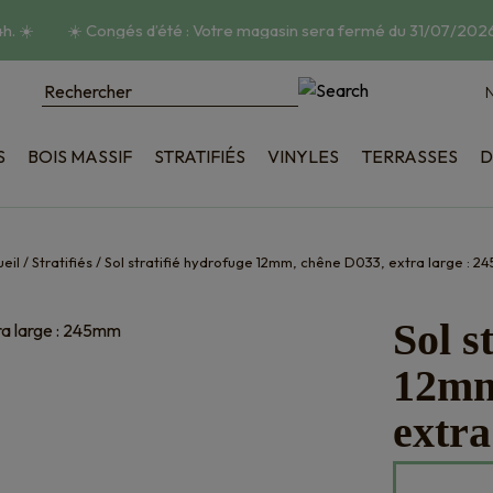
.
☀️
☀️
Congés d’été : Votre magasin sera fermé du 31/07/2026 
N
S
BOIS MASSIF
STRATIFIÉS
VINYLES
TERRASSES
D
poncé
Bois
tructuré
Composite
ique
Accessoires
eil
/
Stratifiés
/
Sol stratifié hydrofuge 12mm, chêne D033, extra large : 
on
Sol s
12mm
extra