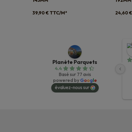
143MM
192MM
TTC/M²
39,90
€
24,60
Planète Parquets
4.4
Basé sur 77 avis
powered by
G
o
o
g
l
e
évaluez-nous sur