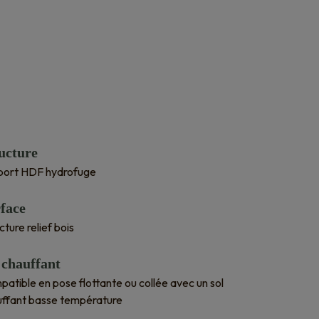
ucture
port HDF hydrofuge
face
cture relief bois
 chauffant
atible en pose flottante ou collée avec un sol
uffant basse température