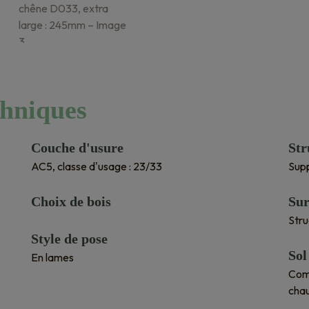
chniques
Couche d'usure
Str
AC5, classe d'usage : 23/33
Sup
Choix de bois
Sur
Stru
Style de pose
Sol
En lames
Comp
cha