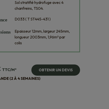
Sol stratifié hydrofuge avec 4
chanfreins, TS04.
D033 ( T ST445-431 )
ence
Epaisseur 12mm, largeur 245mm,
sions
longueur 2003mm, 1,96m² par
colis
€
TTC/M²
OBTENIR UN DEVIS
DE (2 À 4 SEMAINES)