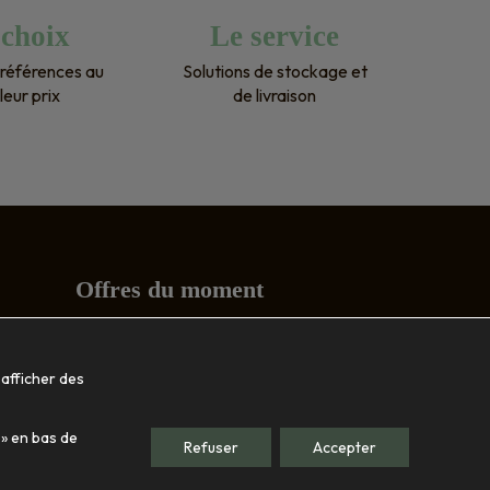
 choix
Le service
ci 
références au
Solutions de stockage et
leur prix
de livraison
Offres du moment
Conseils
 afficher des
Société
 » en bas de
Le showroom
Refuser
Accepter
Nos engagements