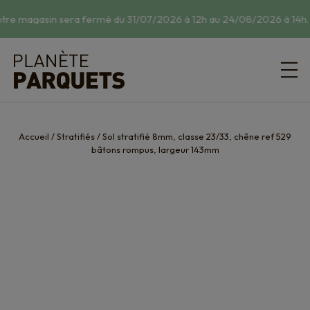
tre magasin sera fermé du 31/07/2026 à 12h au 24/08/2026 à 14h.
☀
Accueil
/
Stratifiés
/
Sol stratifié 8mm, classe 23/33, chêne ref 529
bâtons rompus, largeur 143mm