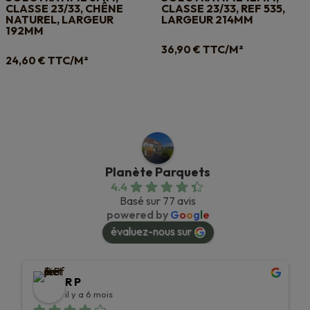
CLASSE 23/33, CHÊNE
CLASSE 23/33, REF 535,
NATUREL, LARGEUR
LARGEUR 214MM
192MM
TTC/M²
36,90
€
TTC/M²
24,60
€
Planète Parquets
4.4
Basé sur 77 avis
powered by
G
o
o
g
l
e
évaluez-nous sur
R P
il y a 6 mois