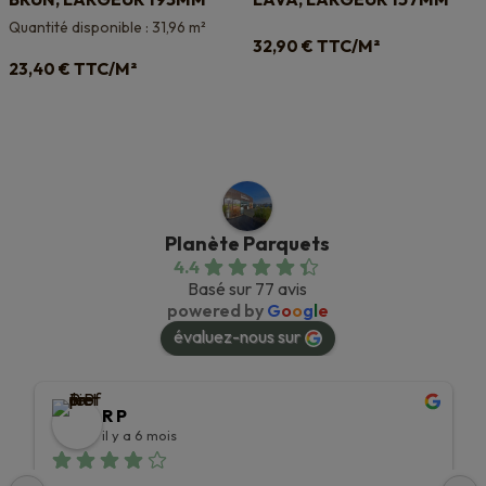
Quantité disponible : 31,96 m²
TTC/M²
32,90
€
TTC/M²
23,40
€
Planète Parquets
4.4
Basé sur 77 avis
powered by
G
o
o
g
l
e
évaluez-nous sur
R P
il y a 6 mois