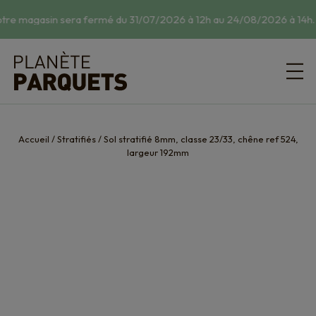
tre magasin sera fermé du 31/07/2026 à 12h au 24/08/2026 à 14h.
☀
Accueil
/
Stratifiés
/
Sol stratifié 8mm, classe 23/33, chêne ref 524,
largeur 192mm