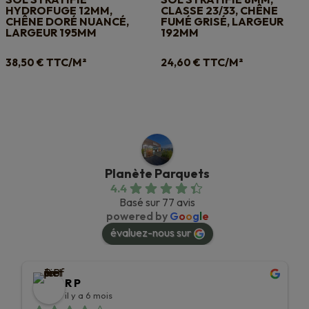
HYDROFUGE 12MM,
CLASSE 23/33, CHÊNE
CHÊNE DORÉ NUANCÉ,
FUMÉ GRISÉ, LARGEUR
LARGEUR 195MM
192MM
TTC/M²
TTC/M²
38,50
€
24,60
€
Planète Parquets
4.4
Basé sur 77 avis
powered by
G
o
o
g
l
e
évaluez-nous sur
R P
il y a 6 mois