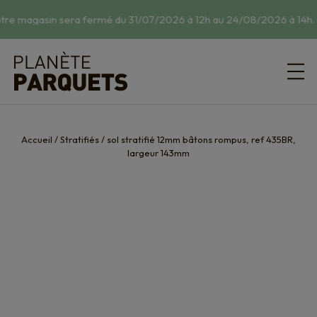
tre magasin sera fermé du 31/07/2026 à 12h au 24/08/2026 à 14h.
☀
Accueil
/
Stratifiés
/
sol stratifié 12mm bâtons rompus, ref 435BR,
largeur 143mm