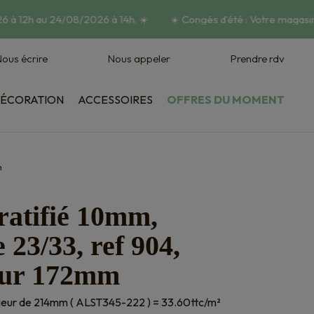
 à 12h au 24/08/2026 à 14h.
☀️
☀️
Congés d’été : Votre magasin 
ous écrire
Nous appeler
Prendre rdv
ÉCORATION
ACCESSOIRES
OFFRES DU MOMENT
Habillage mural
Vasques et jardinières
m
tratifié 10mm,
e 23/33, ref 904,
eur 172mm
rgeur de 214mm ( ALST345-222 ) = 33.60ttc/m²