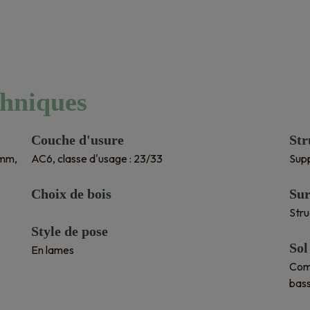
chniques
Couche d'usure
Str
6mm,
AC6, classe d'usage : 23/33
Supp
Choix de bois
Sur
Stru
Style de pose
Sol
En lames
Comp
bas