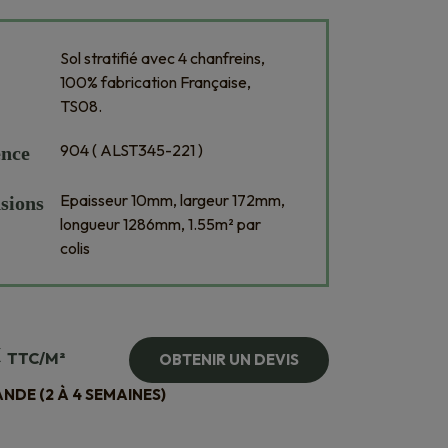
Sol stratifié avec 4 chanfreins,
100% fabrication Française,
TS08.
904 ( ALST345-221 )
ence
Epaisseur 10mm, largeur 172mm,
sions
longueur 1286mm, 1.55m² par
colis
€
TTC/M²
OBTENIR UN DEVIS
DE (2 À 4 SEMAINES)