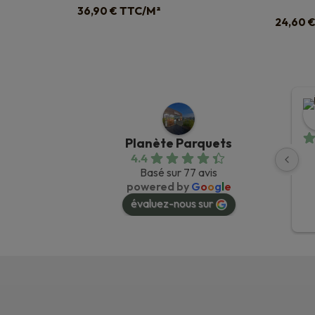
TTC/M²
36,90
€
24,60
Planète Parquets
4.4
Basé sur 77 avis
powered by
G
o
o
g
l
e
évaluez-nous sur