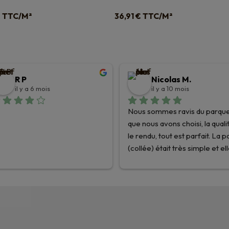
TTC/M²
TTC/M²
€
36,91
€
R P
Nicolas M.
il y a 6 mois
il y a 10 mois
Nous sommes ravis du parque
que nous avons choisi, la qualit
le rendu, tout est parfait. La p
(collée) était très simple et ell
été facilitée par les très bons 
conseils des équipes de Planè
Parquets !
Nous recommandons les yeux
fermés et nous n’hésiterons p