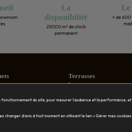
une seule seconde pour nos 
seil
La
Le
prochains projets ! Encore mer
disponibilité
showroom
+ de 600 
!
tes
meil
25000 m² de stock
permanent
ets
Terrasses
: poncé
Bois
structuré
Composite
tique
Accessoires
e fonctionnement du site, pour mesurer l’audience et la performance, et
ion
Décoration
 changer d’avis à tout moment en utilisant le lien « Gérer mes cookies
massif
Habillage mural
Vasques et jardinières