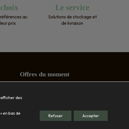
 choix
Le service
ci 
références au
Solutions de stockage et
leur prix
de livraison
Offres du moment
Conseils
 afficher des
Société
 » en bas de
Le showroom
Refuser
Accepter
Nos engagements
Qui sommes-nous