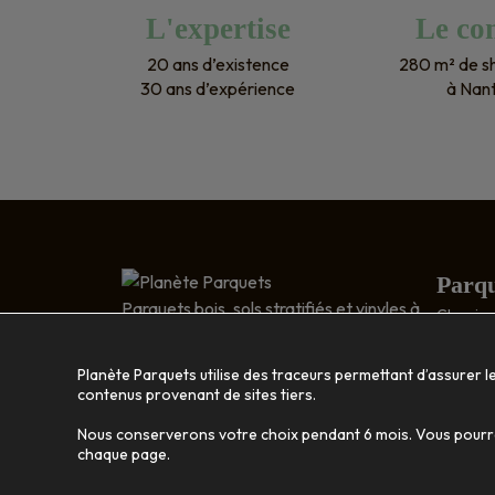
L'expertise
Le con
20 ans d’existence
280 m² de 
30 ans d’expérience
à Nan
Parqu
Parquets bois, sols stratifiés et vinyles à
Classic 
Nantes
Relief : 
5 RUE DESCARTES
Bois exo
Planète Parquets utilise des traceurs permettant d’assurer l
ZA RAGON
Disposit
contenus provenant de sites tiers.
44119 TRELLIÈRES
Nous conserverons votre choix pendant 6 mois. Vous pourrez
Bois 
02 40 46 35 56
chaque page.