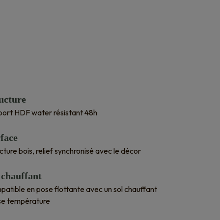
ucture
ort HDF water résistant 48h
face
cture bois, relief synchronisé avec le décor
 chauffant
atible en pose flottante avec un sol chauffant
se température