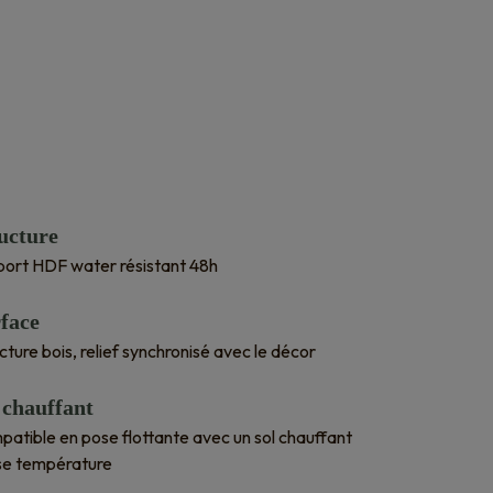
ucture
ort HDF water résistant 48h
face
cture bois, relief synchronisé avec le décor
 chauffant
atible en pose flottante avec un sol chauffant
se température