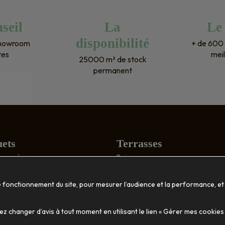
fermés et nous n’hésiterons p
une seule seconde pour nos 
seil
La
Le
prochains projets ! Encore mer
disponibilité
showroom
+ de 600 
!
tes
meil
25000 m² de stock
permanent
ets
Terrasses
: poncé
Bois
structuré
Composite
tique
Accessoires
e fonctionnement du site, pour mesurer l’audience et la performance, et
ion
Décoration
 changer d’avis à tout moment en utilisant le lien « Gérer mes cookies
massif
Habillage mural