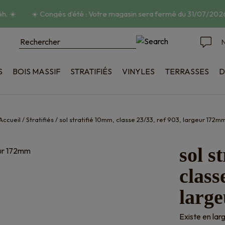
.
☀️
☀️
Congés d’été : Votre magasin sera fermé du 31/07/2026 
N
S
BOIS MASSIF
STRATIFIÉS
VINYLES
TERRASSES
D
poncé
Bois
tructuré
Composite
ique
Accessoires
Accueil
/
Stratifiés
/
sol stratifié 10mm, classe 23/33, ref 903, largeur 172m
on
sol s
class
larg
Existe en la