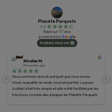
Planète Parquets
4.4
Basé sur 77 avis
powered by
G
o
o
g
l
e
évaluez-nous sur
Nicolas M.
10 months ago
Nous sommes ravis du parquet que nous avons 
choisi, la qualité, le rendu, tout est parfait. La pose 
(collée) était très simple et elle a été facilitée par les 
très bons conseils des équipes de Planète Parquets 
!Nous recommandons les yeux fermés et nous 
n’hésiterons pas une seule seconde pour nos 