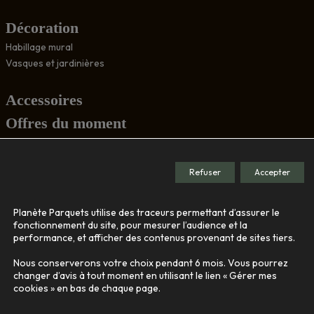
Décoration
Habillage mural
Vasques et jardinières
Accessoires
Offres du moment
Conseils
Refuser
Accepter
Société
Planète Parquets utilise des traceurs permettant d’assurer le
Le showroom
fonctionnement du site, pour mesurer l’audience et la
performance, et afficher des contenus provenant de sites tiers.
Nos engagements
Qui sommes-nous
Nous conserverons votre choix pendant 6 mois. Vous pourrez
changer d’avis à tout moment en utilisant le lien « Gérer mes
cookies » en bas de chaque page.
Contact