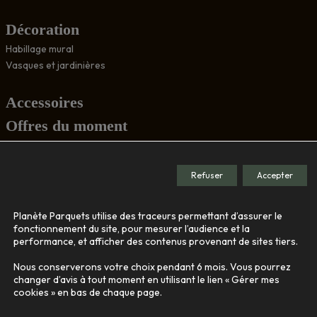
Décoration
Habillage mural
Vasques et jardinières
Accessoires
Offres du moment
Conseils
Refuser
Accepter
Société
Planète Parquets utilise des traceurs permettant d’assurer le
Le showroom
fonctionnement du site, pour mesurer l’audience et la
performance, et afficher des contenus provenant de sites tiers.
Nos engagements
Qui sommes-nous
Nous conserverons votre choix pendant 6 mois. Vous pourrez
changer d’avis à tout moment en utilisant le lien « Gérer mes
cookies » en bas de chaque page.
Contact