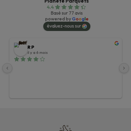
Planète Parquets
4.4
Basé sur 77 avis
powered by
G
o
o
g
l
e
évaluez-nous sur
R P
il y a 6 mois