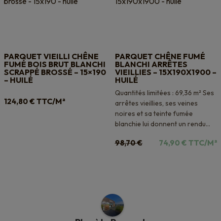
PARQUET VIEILLI CHÊNE
PARQUET CHÊNE FUMÉ
FUMÉ BOIS BRUT BLANCHI
BLANCHI ARRÊTES
SCRAPPÉ BROSSÉ – 15×190
VIEILLIES – 15X190X1900 –
– HUILÉ
HUILÉ
Quantités limitées : 69,36 m² Ses
TTC/M²
124,80
€
arrêtes vieillies, ses veines
noires et sa teinte fumée
blanchie lui donnent un rendu...
Le
Le
TTC/M²
98,70
€
74,90
€
prix
prix
initial
actuel
était :
est :
98,70 €.
74,90 €.