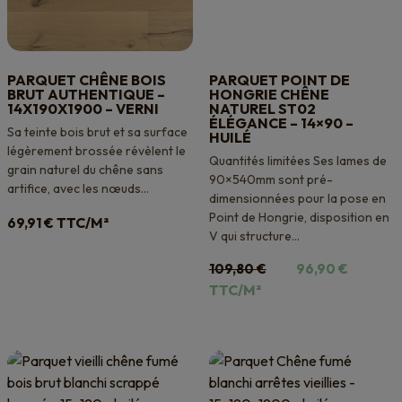
PARQUET CHÊNE BOIS
PARQUET POINT DE
BRUT AUTHENTIQUE –
HONGRIE CHÊNE
14X190X1900 – VERNI
NATUREL ST02
ÉLÉGANCE – 14×90 –
Sa teinte bois brut et sa surface
HUILÉ
légèrement brossée révèlent le
Quantités limitées Ses lames de
grain naturel du chêne sans
90×540mm sont pré-
artifice, avec les nœuds...
dimensionnées pour la pose en
Point de Hongrie, disposition en
TTC/M²
69,91
€
V qui structure...
Le
Le
109,80
€
96,90
€
prix
prix
TTC/M²
initial
actuel
était :
est :
109,80 €.
96,90 €