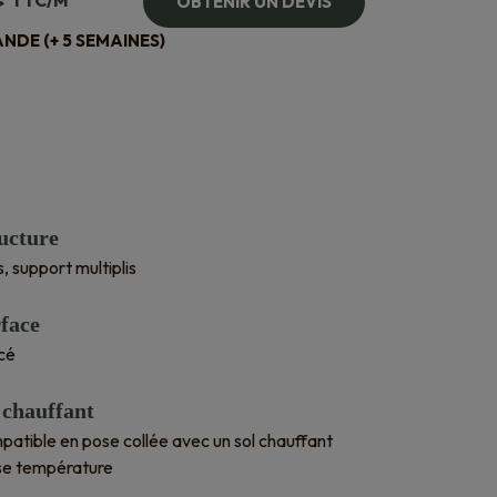
TTC/M²
OBTENIR UN DEVIS
DE (+ 5 SEMAINES)
ucture
is, support multiplis
face
cé
 chauffant
atible en pose collée avec un sol chauffant
se température