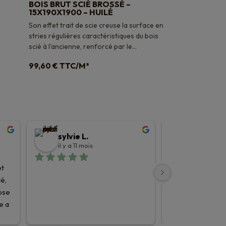
BOIS BRUT SCIÉ BROSSÉ –
15X190X1900 – HUILÉ
Son effet trait de scie creuse la surface en
stries régulières caractéristiques du bois
scié à l'ancienne, renforcé par le...
TTC/M²
99,60
€
sylvie L.
Tristan 
il y a 11 mois
il y a 11 moi
t 
J’ai choisi mon p
é, 
Planet parquets, i
ose 
important et app
e a 
expertise que je 
ailleurs, je ne re