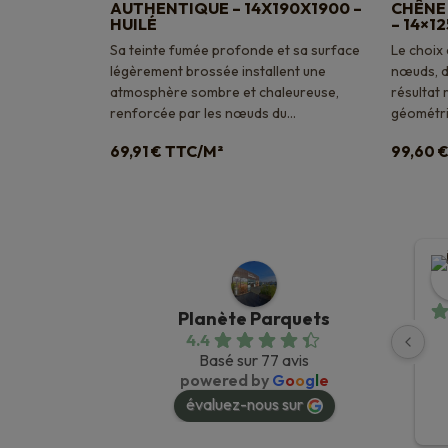
AUTHENTIQUE – 14X190X1900 –
CHÊNE
HUILÉ
– 14×12
Sa teinte fumée profonde et sa surface
Le choix
légèrement brossée installent une
nœuds, d
atmosphère sombre et chaleureuse,
résultat 
renforcée par les nœuds du...
géométrie
TTC/M²
69,91
€
99,60
Planète Parquets
4.4
Basé sur 77 avis
powered by
G
o
o
g
l
e
évaluez-nous sur