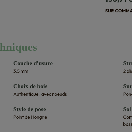
SUR COMMAN
chniques
Couche d'usure
Str
3.5 mm
2 pl
Choix de bois
Sur
Authentique : avec noeuds
Pon
Style de pose
Sol
Point de Hongrie
Comp
bas