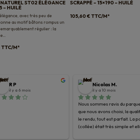
 NATUREL ST02 ÉLÉGANCE
SCRAPPÉ – 15×190 – HUILÉ
5 – HUILÉ
 élégance, avec très peu de
TTC/M²
105,60
€
onne au motif bâtons rompus un
remarquablement régulier : la
...
TTC/M²
€
R P
Nicolas M.
il y a 6 mois
il y a 10 mois
Nous sommes ravis du parque
que nous avons choisi, la qualit
le rendu, tout est parfait. La p
(collée) était très simple et ell
été facilitée par les très bons 