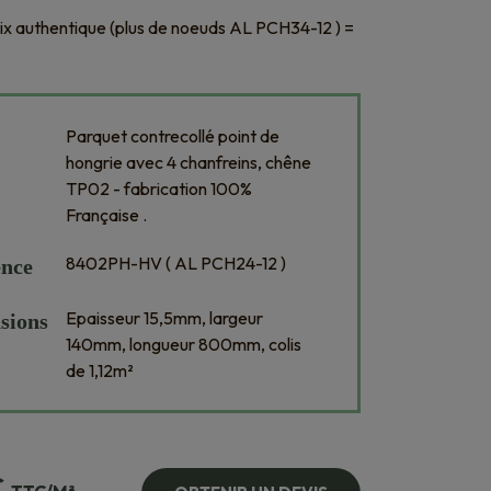
ix authentique (plus de noeuds AL PCH34-12 ) =
Parquet contrecollé point de
hongrie avec 4 chanfreins, chêne
TP02 - fabrication 100%
Française .
8402PH-HV ( AL PCH24-12 )
ence
Epaisseur 15,5mm, largeur
sions
140mm, longueur 800mm, colis
de 1,12m²
€