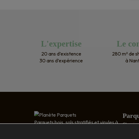
L'expertise
Le con
20 ans d’existence
280 m² de 
30 ans d’expérience
à Nan
Parqu
Parquets bois, sols stratifiés et vinyles à
Classic 
Nantes
Relief : 
5 RUE DESCARTES
Bois exo