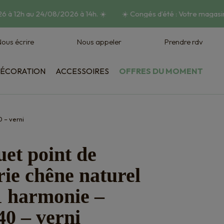
 à 12h au 24/08/2026 à 14h.
☀️
☀️
Congés d’été : Votre magasin
ous écrire
Nous appeler
Prendre rdv
ÉCORATION
ACCESSOIRES
OFFRES DU MOMENT
Habillage mural
Vasques et jardinières
 – verni
et point de
ie chêne naturel
 harmonie –
0 – verni