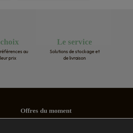
te 
décision. Ils conn
parfaitement leur
arrangeants. Mon
 
livré dans les tem
as 
recommande pour
 choix
Le service
ci 
références au
Solutions de stockage et
leur prix
de livraison
Offres du moment
Conseils