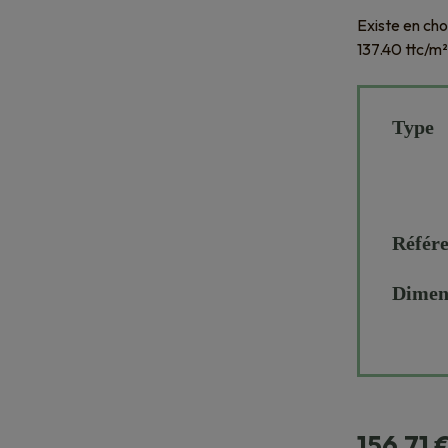
Existe en cho
137.40 ttc/m²
Type
Référ
Dimen
156,71