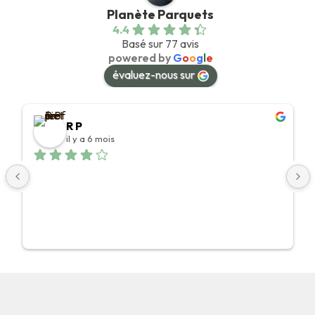
Planète Parquets
4.4
Basé sur 77 avis
powered by
G
o
o
g
l
e
évaluez-nous sur
R P
il y a 6 mois