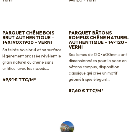
PARQUET CHÊNE BOIS
PARQUET BÂTONS
BRUT AUTHENTIQUE –
ROMPUS CHÊNE NATUREL
14X190X1900 – VERNI
AUTHENTIQUE – 14×120 –
VERNI
Sa teinte bois brut et sa surface
Ses lames de 120×600mm sont
légèrement brossée révèlent le
dimensionnées pour la pose en
grain naturel du chêne sans
bâtons rompus, disposition
artifice, avec les nœuds...
classique qui crée un motif
TTC/M²
géométrique élégant...
69,91
€
TTC/M²
87,60
€