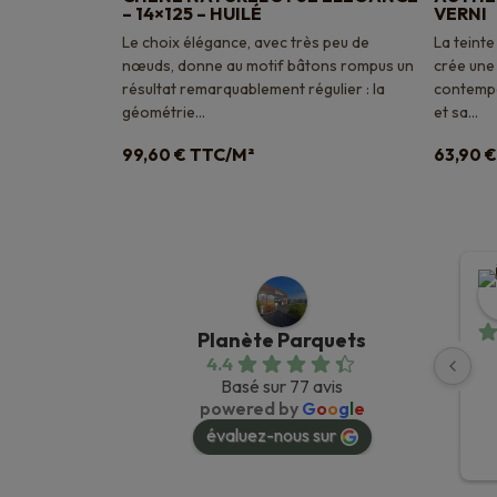
– 14×125 – HUILÉ
VERNI
Le choix élégance, avec très peu de
La teint
nœuds, donne au motif bâtons rompus un
crée une
résultat remarquablement régulier : la
contempo
géométrie...
et sa...
TTC/M²
99,60
€
63,90
€
Planète Parquets
4.4
Basé sur 77 avis
powered by
G
o
o
g
l
e
évaluez-nous sur