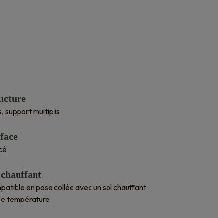
ucture
is, support multiplis
face
cé
 chauffant
atible en pose collée avec un sol chauffant
se température