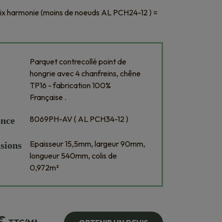
oix harmonie (moins de noeuds AL PCH24-12 ) =
²
Parquet contrecollé point de
hongrie avec 4 chanfreins, chêne
TP16 - fabrication 100%
Française .
8069PH-AV ( AL PCH34-12 )
ence
Epaisseur 15,5mm, largeur 90mm,
sions
longueur 540mm, colis de
0,972m²
€