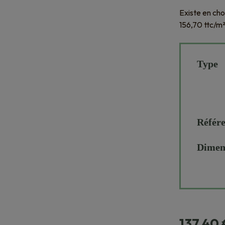
Existe en ch
156,70 ttc/m
Type
Référ
Dimen
137,40