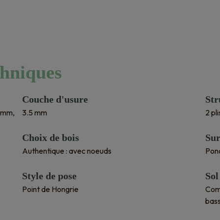
chniques
Couche d'usure
Str
0mm,
3.5 mm
2 pl
Choix de bois
Sur
Authentique : avec noeuds
Pon
Style de pose
Sol
Point de Hongrie
Comp
bas