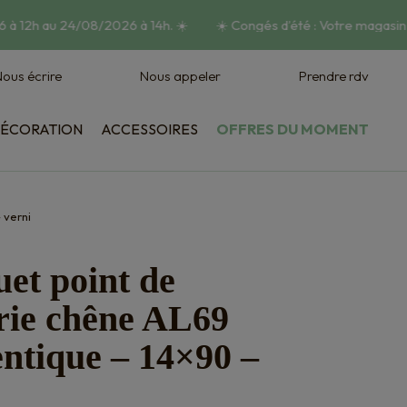
à 12h au 24/08/2026 à 14h.
☀️
☀️
Congés d’été : Votre magasin 
ous écrire
Nous appeler
Prendre rdv
ÉCORATION
ACCESSOIRES
OFFRES DU MOMENT
Habillage mural
Vasques et jardinières
 verni
et point de
rie chêne AL69
ntique – 14×90 –