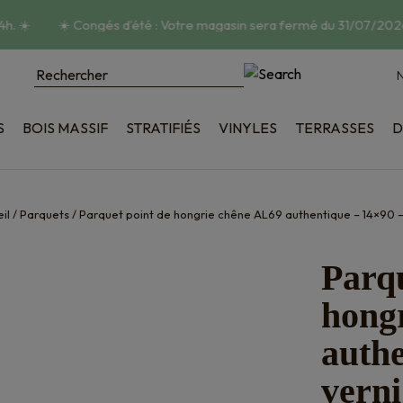
h.
☀️
☀️
Congés d’été : Votre magasin sera fermé du 31/07/2026 
N
S
BOIS MASSIF
STRATIFIÉS
VINYLES
TERRASSES
D
poncé
Bois
tructuré
Composite
ique
Accessoires
il
/
Parquets
/
Parquet point de hongrie chêne AL69 authentique – 14×90 –
on
Parqu
hong
authe
verni