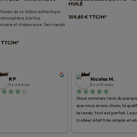
HUILÉ
e fumée de ce chêne authentique
TTC/M²
109,80
€
 atmosphère à la fois
raine et chaleureuse. Ses nœuds
TTC/M²
R P
Nicolas M.
il y a 6 mois
il y a 10 mois
Nous sommes ravis du parque
que nous avons choisi, la qualit
le rendu, tout est parfait. La p
(collée) était très simple et ell
été facilitée par les très bons 
conseils des équipes de Planè