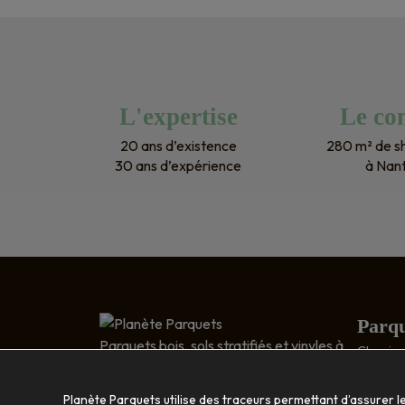
L'expertise
Le con
20 ans d’existence
280 m² de 
30 ans d’expérience
à Nan
Parqu
Parquets bois, sols stratifiés et vinyles à
Classic 
Nantes
Relief : 
5 RUE DESCARTES
Bois exo
Planète Parquets utilise des traceurs permettant d’assurer l