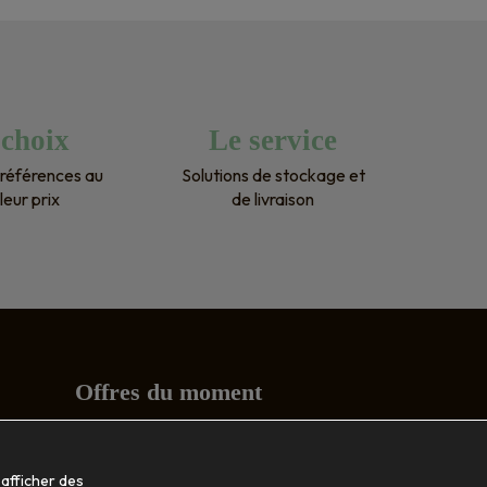
parfaitement leur
arrangeants. Mon
 
livré dans les tem
as 
recommande pour
 choix
Le service
ci 
références au
Solutions de stockage et
leur prix
de livraison
Offres du moment
Conseils
 afficher des