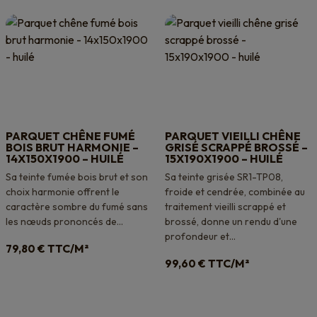
PARQUET CHÊNE FUMÉ
PARQUET VIEILLI CHÊNE
BOIS BRUT HARMONIE –
GRISÉ SCRAPPÉ BROSSÉ –
14X150X1900 – HUILÉ
15X190X1900 – HUILÉ
Sa teinte fumée bois brut et son
Sa teinte grisée SR1-TP08,
choix harmonie offrent le
froide et cendrée, combinée au
caractère sombre du fumé sans
traitement vieilli scrappé et
les nœuds prononcés de...
brossé, donne un rendu d'une
profondeur et...
TTC/M²
79,80
€
TTC/M²
99,60
€