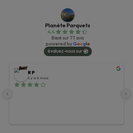
Planète Parquets
4.4
Basé sur 77 avis
powered by
G
o
o
g
l
e
évaluez-nous sur
R P
il y a 6 mois