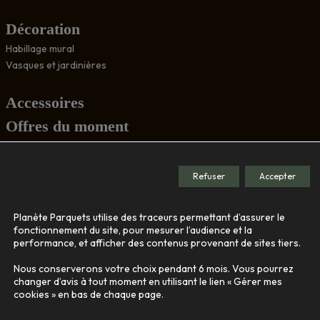
Décoration
Habillage mural
Vasques et jardinières
Accessoires
Offres du moment
Conseils
Refuser
Accepter
Société
Planète Parquets utilise des traceurs permettant d’assurer le
Le showroom
fonctionnement du site, pour mesurer l’audience et la
performance, et afficher des contenus provenant de sites tiers.
Nos engagements
Qui sommes-nous
Nous conserverons votre choix pendant 6 mois. Vous pourrez
changer d’avis à tout moment en utilisant le lien « Gérer mes
cookies » en bas de chaque page.
Contact