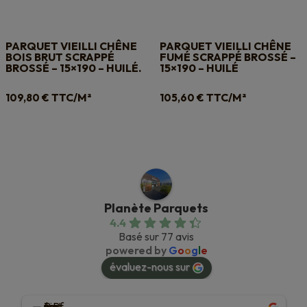
PARQUET VIEILLI CHÊNE
PARQUET VIEILLI CHÊNE
BOIS BRUT SCRAPPÉ
FUMÉ SCRAPPÉ BROSSÉ –
BROSSÉ – 15×190 – HUILÉ.
15×190 – HUILÉ
TTC/M²
TTC/M²
109,80
€
105,60
€
Planète Parquets
4.4
Basé sur 77 avis
powered by
G
o
o
g
l
e
évaluez-nous sur