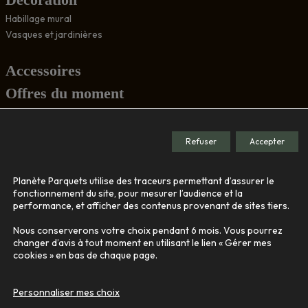
Habillage mural
Vasques et jardinières
Accessoires
Offres du moment
Conseils
Refuser
Accepter
Société
Planète Parquets utilise des traceurs permettant d’assurer le
Le showroom
fonctionnement du site, pour mesurer l’audience et la
performance, et afficher des contenus provenant de sites tiers.
Nos engagements
Qui sommes-nous
Nous conserverons votre choix pendant 6 mois. Vous pourrez
changer d’avis à tout moment en utilisant le lien « Gérer mes
cookies » en bas de chaque page.
Contact
Personnaliser mes choix