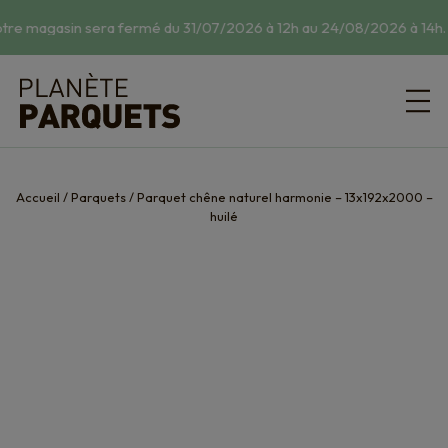
tre magasin sera fermé du 31/07/2026 à 12h au 24/08/2026 à 14h.
☀
Accueil
/
Parquets
/
Parquet chêne naturel harmonie – 13x192x2000 –
huilé