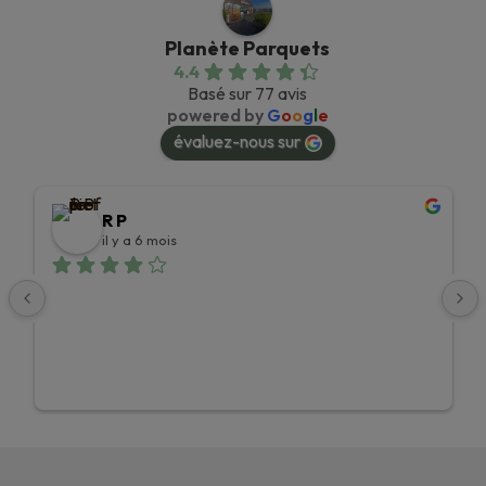
Planète Parquets
4.4
Basé sur 77 avis
powered by
G
o
o
g
l
e
évaluez-nous sur
R P
il y a 6 mois