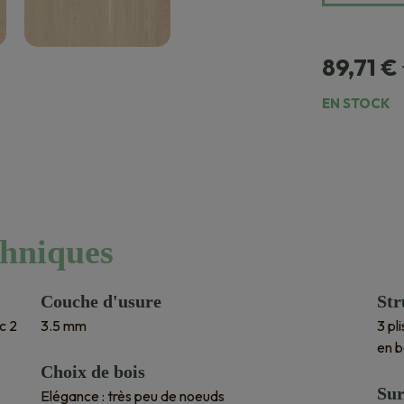
89,71
€
EN STOCK
chniques
Couche d'usure
Str
c 2
3.5 mm
3 pl
en b
Choix de bois
Sur
Elégance : très peu de noeuds