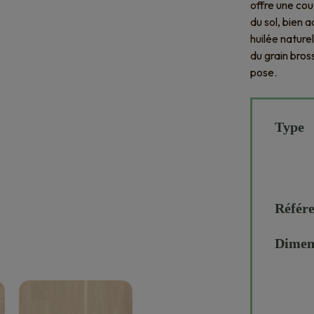
offre une cou
du sol, bien 
huilée nature
du grain bros
pose.
Type
Référ
Dimen