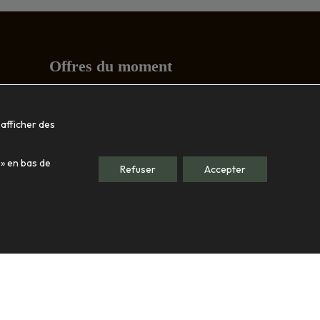
Offres du moment
Conseils
 afficher des
Société
 » en bas de
Le showroom
Refuser
Accepter
Nos engagements
Qui sommes-nous
Contact
© 2026
Tous droits réservés -
s personnelles
-
Plan du site
-
Gérer mes cookies