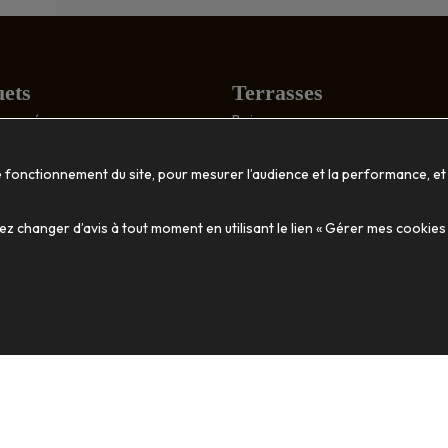
ets
Terrasses
: poncé
Bois
structuré
Composite
tique
Accessoires
e fonctionnement du site, pour mesurer l’audience et la performance, et
ion
Décoration
 changer d’avis à tout moment en utilisant le lien « Gérer mes cookies
massif
Habillage mural
Vasques et jardinières
fiés
Accessoires
es
munication Nantes B17
-
Mentions légales
-
Gestion des donnée