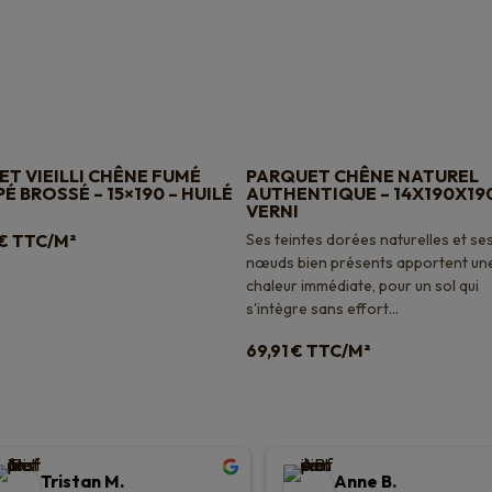
T VIEILLI CHÊNE FUMÉ
PARQUET CHÊNE NATUREL
É BROSSÉ – 15×190 – HUILÉ
AUTHENTIQUE – 14X190X190
VERNI
TTC/M²
Ses teintes dorées naturelles et se
€
nœuds bien présents apportent un
chaleur immédiate, pour un sol qui
s'intègre sans effort...
TTC/M²
69,91
€
Tristan M.
Anne B.