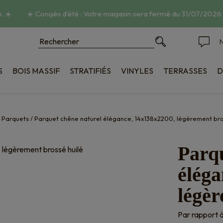
☀️
☀️
Congés d’été : Votre magasin sera fermé du 31/07/2026 à
N
S
BOIS MASSIF
STRATIFIÉS
VINYLES
TERRASSES
D
poncé
Bois
tructuré
Composite
ique
Accessoires
/
Parquets
/
Parquet chêne naturel élégance, 14x138x2200, légèrement bro
on
Parqu
éléga
légèr
Par rapport à