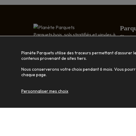
Parqu
Parquets bois, sols stratifiés et vinyles à
Classic 
Nantes
Relief : 
5 RUE DESCARTES
Bois exo
Planète Parquets utilise des traceurs permettant d’assurer l
ZA RAGON
Disposit
contenus provenant de sites tiers.
44119 TRELLIÈRES
Nous conserverons votre choix pendant 6 mois. Vous pourrez
Bois 
02 40 46 35 56
chaque page.
Strati
Personnaliser mes choix
Vinyl
Agence de com