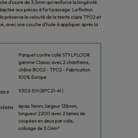
che d’usure de 3,5mm qui renforce la longévité
adaptée aux pièces à fort passage. La finition
lle préserve le velouté de la teinte claire TP02 et
sé, avec une couche d’huile à appliquer après la
Parquet contre collé STYLFLOOR
gamme Classic avec 2 chanfreins,
chêne BO02 - TP02 - Fabrication
100% Europe
5302-EH (BPC21-41 )
ence
épais 14mm, largeur 138mm,
sions
longueur 2200 avec 2 lames de
coupées en deux par colis,
colisage de 3.04m²