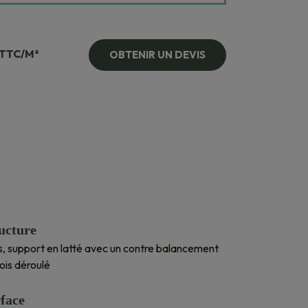
TTC/M²
OBTENIR UN DEVIS
ucture
is, support en latté avec un contre balancement
ois déroulé
face