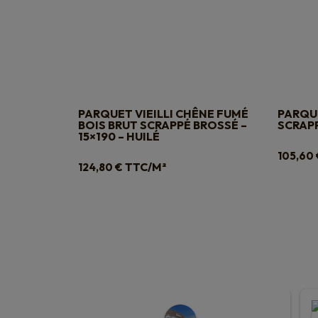
PARQUET VIEILLI CHÊNE FUMÉ
PARQUE
BOIS BRUT SCRAPPÉ BROSSÉ –
SCRAPP
15×190 – HUILÉ
105,60
TTC/M²
124,80
€
s M.
sylvie L.