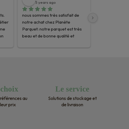
5 years ago
s. 
nous sommes très satisfait de 
tier 
notre achat chez Planète 
me 
Parquet: notre parquet est très 
n 
beau et de bonne qualité et 
l'entreprise est très sérieuse. 
Nous avons eu un soucis au 
i pu 
niveau de la pose (comprise dans 
le devis) et l'entreprise s'est 
déplacée à plusieurs reprises à 
notre domicile pour solutionner 
age.
le problème dans les meilleurs 
 choix
Le service
délais (sans surcoût). Enfin, nous 
références au
Solutions de stockage et
eu de très bons conseils 
leur prix
de livraison
d'entretien! je recommande!