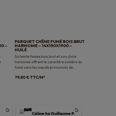
PARQUET CHÊNE FUMÉ BOIS BRUT
0 –
HARMONIE – 14X150X1900 –
HUILÉ
s
Sa teinte fumée bois brut et son choix
e
harmonie offrent le caractère sombre du
fumé sans les nœuds prononcés de...
TTC/M²
79,80
€
Céline ha Guillaume P.