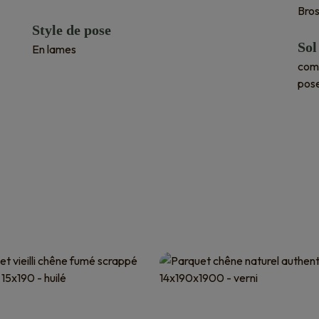
Bro
Style de pose
Sol
En lames
comp
pose