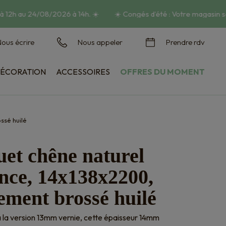
 12h au 24/08/2026 à 14h.
☀️
☀️
Congés d’été : Votre magasin s
ous écrire
Nous appeler
Prendre rdv
ÉCORATION
ACCESSOIRES
OFFRES DU MOMENT
Habillage mural
Vasques et jardinières
ssé huilé
et chêne naturel
nce, 14x138x2200,
ement brossé huilé
 la version 13mm vernie, cette épaisseur 14mm