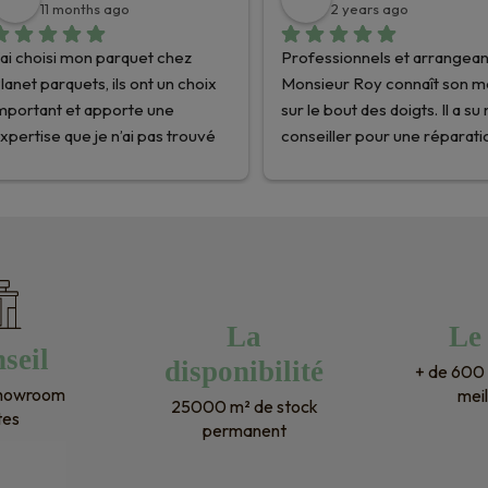
11 months ago
2 years ago
’ai choisi mon parquet chez 
Professionnels et arrangeant
lanet parquets, ils ont un choix 
Monsieur Roy connaît son mé
mportant et apporte une 
sur le bout des doigts. Il a su 
xpertise que je n’ai pas trouvé 
conseiller pour une réparatio
illeurs, je ne regrette pas ma 
de parquet en chêne (suite 
écision. Ils connaissent 
dégâts des eaux) que j'avais 
arfaitement leur métier et sont 
acheté chez eux en 2009. J'a
rrangeants. Mon parquet a été 
retrouver des lames 
ivré dans les temps. Je les 
équivalentes en quantité 
ecommande pour votre projet.
nécessaire et bénéficier de 
conseils avisés pour le ponç
La
Le
seil
disponibilité
+ de 600 
showroom
meil
25000 m² de stock
tes
permanent