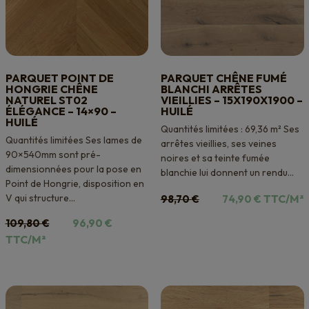
PARQUET POINT DE
PARQUET CHÊNE FUMÉ
HONGRIE CHÊNE
BLANCHI ARRÊTES
NATUREL ST02
VIEILLIES – 15X190X1900 –
ÉLÉGANCE – 14×90 –
HUILÉ
HUILÉ
Quantités limitées : 69,36 m² Ses
Quantités limitées Ses lames de
arrêtes vieillies, ses veines
90×540mm sont pré-
noires et sa teinte fumée
dimensionnées pour la pose en
blanchie lui donnent un rendu...
Point de Hongrie, disposition en
Le
Le
V qui structure...
TTC/M²
98,70
€
74,90
€
prix
prix
Le
Le
109,80
€
96,90
€
initial
actuel
prix
prix
TTC/M²
était :
est :
initial
actuel
98,70 €.
74,90 €.
était :
est :
109,80 €.
96,90 €.