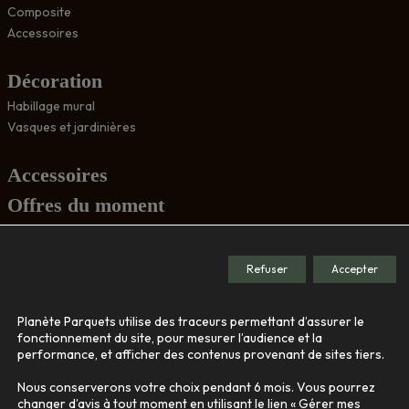
Composite
Accessoires
Décoration
Habillage mural
Vasques et jardinières
Accessoires
Offres du moment
Conseils
Refuser
Accepter
Société
Planète Parquets utilise des traceurs permettant d’assurer le
Le showroom
fonctionnement du site, pour mesurer l’audience et la
performance, et afficher des contenus provenant de sites tiers.
Nos engagements
Qui sommes-nous
Nous conserverons votre choix pendant 6 mois. Vous pourrez
changer d’avis à tout moment en utilisant le lien « Gérer mes