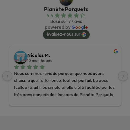
Planète Parquets
4.4
Basé sur 77 avis
powered by
G
o
o
g
l
e
évaluez-nous sur
Nicolas M.
10 months ago
Nous sommes ravis du parquet que nous avons 
choisi, la qualité, le rendu, tout est parfait. La pose 
(collée) était très simple et elle a été facilitée par les 
très bons conseils des équipes de Planète Parquets 
!Nous recommandons les yeux fermés et nous 
n’hésiterons pas une seule seconde pour nos 
prochains projets ! Encore merci !