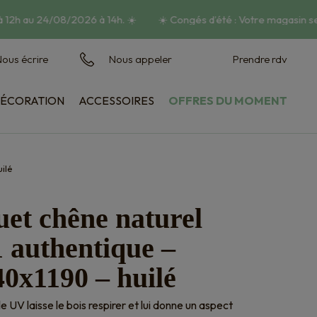
12h au 24/08/2026 à 14h.
☀️
☀️
Congés d’été : Votre magasin ser
ous écrire
Nous appeler
Prendre rdv
ÉCORATION
ACCESSOIRES
OFFRES DU MOMENT
Habillage mural
Vasques et jardinières
ilé
et chêne naturel
 authentique –
0x1190 – huilé
ile UV laisse le bois respirer et lui donne un aspect