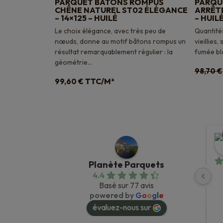
PARQUET BÂTONS ROMPUS
PARQU
CHÊNE NATUREL ST02 ÉLÉGANCE
ARRÊTE
– 14×125 – HUILÉ
– HUIL
Le choix élégance, avec très peu de
Quantités
nœuds, donne au motif bâtons rompus un
vieillies
résultat remarquablement régulier : la
fumée bla
géométrie...
98,70
€
TTC/M²
99,60
€
Planète Parquets
4.4
Basé sur 77 avis
powered by
G
o
o
g
l
e
évaluez-nous sur