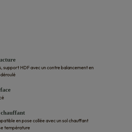
ucture
is, support HDF avec un contre balancement en
 déroulé
face
cé
 chauffant
atible en pose collée avec un sol chauffant
se température