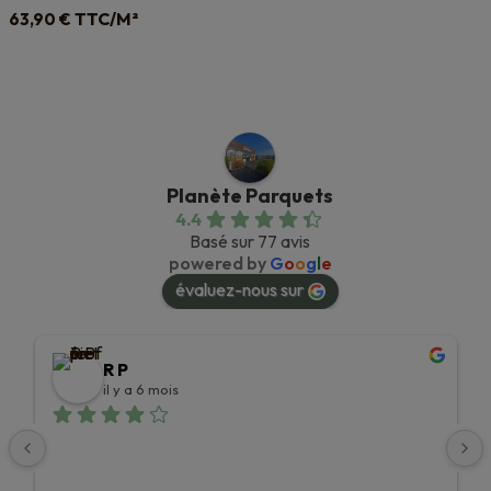
TTC/M²
63,90
€
Planète Parquets
4.4
Basé sur 77 avis
powered by
G
o
o
g
l
e
évaluez-nous sur
R P
il y a 6 mois