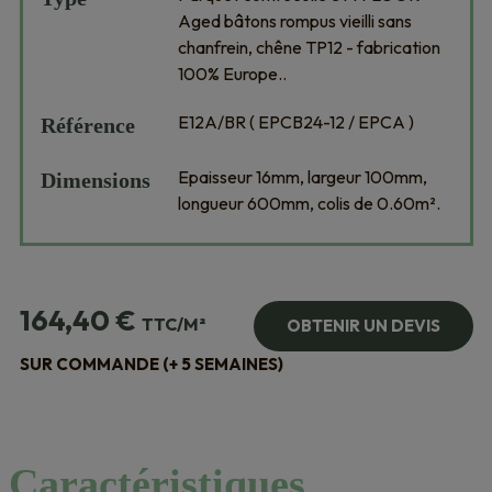
Aged bâtons rompus vieilli sans
chanfrein, chêne TP12 - fabrication
100% Europe..
E12A/BR ( EPCB24-12 / EPCA )
Référence
Epaisseur 16mm, largeur 100mm,
Dimensions
longueur 600mm, colis de 0.60m².
164,40
€
TTC/M²
OBTENIR UN DEVIS
SUR COMMANDE (+ 5 SEMAINES)
Caractéristiques