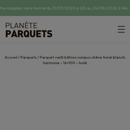
tre magasin sera fermé du 31/07/2026 à 12h au 24/08/2026 à 14h.
☀
Accueil
/
Parquets
/
Parquet vieilli bâtons rompus chêne fumé blanchi
harmonie – 16×100 – huilé