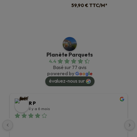
TTC/M²
59,90
€
Planète Parquets
4.4
Basé sur 77 avis
powered by
G
o
o
g
l
e
évaluez-nous sur
R P
il y a 6 mois