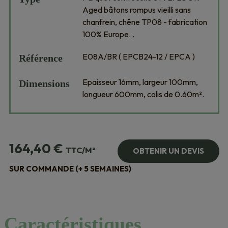
Aged bâtons rompus vieilli sans
chanfrein, chêne TP08 - fabrication
100% Europe. .
E08A/BR ( EPCB24-12 / EPCA )
Référence
Epaisseur 16mm, largeur 100mm,
Dimensions
longueur 600mm, colis de 0.60m².
164,40
€
TTC/M²
OBTENIR UN DEVIS
SUR COMMANDE (+ 5 SEMAINES)
Caractéristiques