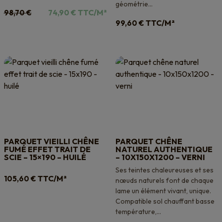
géométrie...
Le
Le
TTC/M²
98,70
€
74,90
€
prix
prix
TTC/M²
99,60
€
initial
actuel
était :
est :
98,70 €.
74,90 €.
PARQUET VIEILLI CHÊNE
PARQUET CHÊNE
FUMÉ EFFET TRAIT DE
NATUREL AUTHENTIQUE
SCIE – 15×190 – HUILÉ
– 10X150X1200 – VERNI
Ses teintes chaleureuses et ses
TTC/M²
105,60
€
nœuds naturels font de chaque
lame un élément vivant, unique.
Compatible sol chauffant basse
température,...