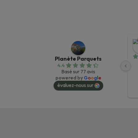
prix
prix
initial
actuel
était :
est :
104,50 €.
69,90 €.
Planète Parquets
4.4
Basé sur 77 avis
powered by
G
o
o
g
l
e
évaluez-nous sur