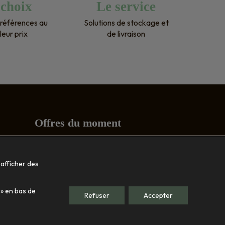
 choix
Le service
ci 
références au
Solutions de stockage et
leur prix
de livraison
Offres du moment
Conseils
 afficher des
Société
 » en bas de
Le showroom
Refuser
Accepter
Nos engagements
Qui sommes-nous