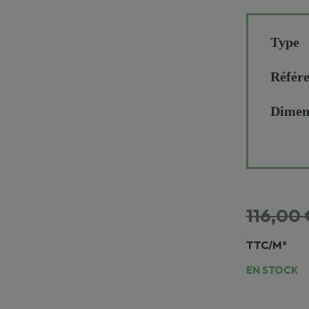
Type
Référ
Dimen
116,00
TTC/M²
EN STOCK