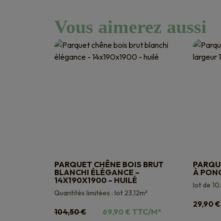
Vous aimerez aussi
PARQUET CHÊNE BOIS BRUT
PARQU
BLANCHI ÉLÉGANCE –
À PON
14X190X1900 – HUILÉ
lot de 10
Quantités limitées : lot 23,12m²
29,90
€
Le
Le
TTC/M²
104,50
€
69,90
€