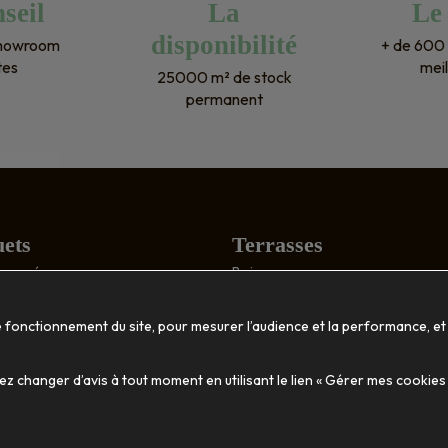
seil
La
Le
prochains projets ! Encore mer
disponibilité
showroom
+ de 600 
!
tes
meil
25000 m² de stock
permanent
ets
Terrasses
: poncé
Bois
structuré
Composite
tique
Accessoires
e fonctionnement du site, pour mesurer l’audience et la performance, et
ion
Décoration
 changer d’avis à tout moment en utilisant le lien « Gérer mes cookies
massif
Habillage mural
Vasques et jardinières