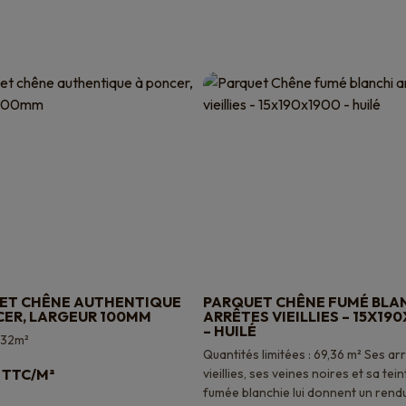
ET CHÊNE AUTHENTIQUE
PARQUET CHÊNE FUMÉ BLA
CER, LARGEUR 100MM
ARRÊTES VIEILLIES – 15X19
– HUILÉ
.32m²
Quantités limitées : 69,36 m² Ses ar
TTC/M²
vieillies, ses veines noires et sa tein
fumée blanchie lui donnent un rendu.