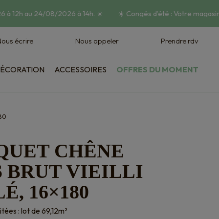
 à 12h au 24/08/2026 à 14h.
☀️
☀️
Congés d’été : Votre magasin 
ous écrire
Nous appeler
Prendre rdv
ÉCORATION
ACCESSOIRES
OFFRES DU MOMENT
Habillage mural
Vasques et jardinières
80
QUET CHÊNE
 BRUT VIEILLI
É, 16×180
itées : lot de 69,12m²