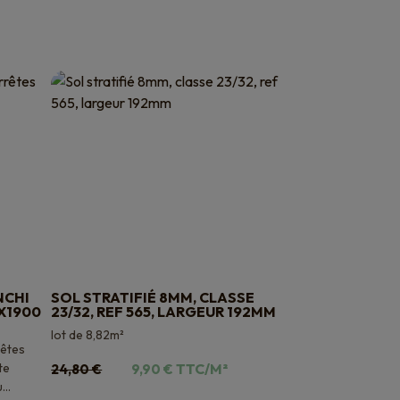
NCHI
SOL STRATIFIÉ 8MM, CLASSE
0X1900
23/32, REF 565, LARGEUR 192MM
lot de 8,82m²
rêtes
Le
Le
te
TTC/M²
24,80
€
9,90
€
prix
prix
..