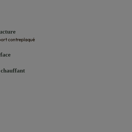
116,00 €.
84,90 €.
ucture
ort contreplaqué
face
 chauffant