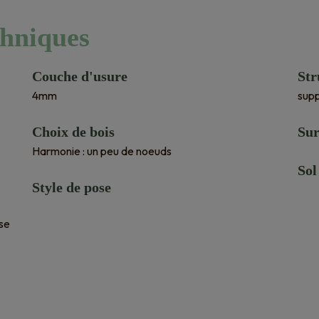
chniques
Couche d'usure
Str
4mm
supp
Choix de bois
Sur
Harmonie : un peu de noeuds
Sol
Style de pose
ose