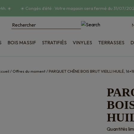
h.
☀️
☀️
Congés d’été : Votre magasin sera fermé du 31/07/2026
N
S
BOIS MASSIF
STRATIFIÉS
VINYLES
TERRASSES
D
poncé
Bois
tructuré
Composite
ique
Accessoires
cueil
/
Offres du moment
/
PARQUET CHÊNE BOIS BRUT VIEILLI HUILÉ, 16×1
on
PAR
BOIS
HUIL
Quantités lim