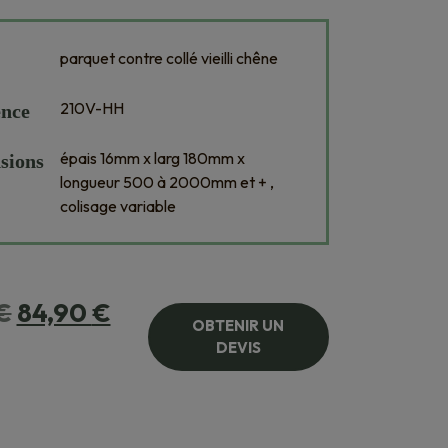
parquet contre collé vieilli chêne
210V-HH
ence
épais 16mm x larg 180mm x
sions
longueur 500 à 2000mm et + ,
colisage variable
Le
Le
€
84,90
€
OBTENIR UN
prix
prix
DEVIS
initial
actuel
était :
est :