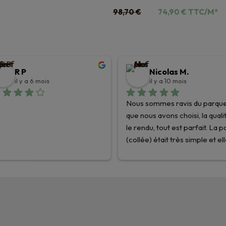
Le
Le
TTC/M²
98,70
€
74,90
€
prix
prix
initial
actuel
était :
est :
98,70 €.
74,90 €.
R P
Nicolas M.
il y a 6 mois
il y a 10 mois
Nous sommes ravis du parque
que nous avons choisi, la qualit
le rendu, tout est parfait. La p
(collée) était très simple et ell
été facilitée par les très bons 
conseils des équipes de Planè
Parquets !
Nous recommandons les yeux
fermés et nous n’hésiterons p
une seule seconde pour nos 