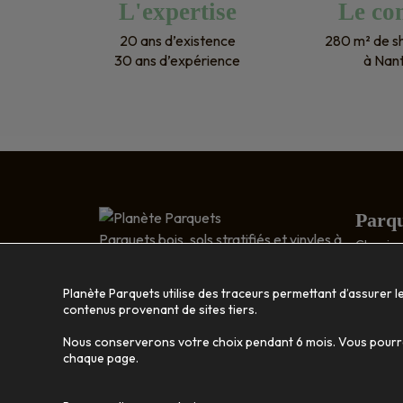
L'expertise
Le con
20 ans d’existence
280 m² de 
30 ans d’expérience
à Nan
Parqu
Parquets bois, sols stratifiés et vinyles à
Classic 
Nantes
Relief : 
5 RUE DESCARTES
Bois exo
Planète Parquets utilise des traceurs permettant d’assurer l
ZA RAGON
Disposit
contenus provenant de sites tiers.
44119 TRELLIÈRES
Nous conserverons votre choix pendant 6 mois. Vous pourrez
Bois 
02 40 46 35 56
chaque page.