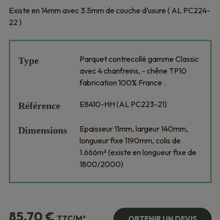
Existe en 14mm avec 3.5mm de couche d’usure ( AL PC224-
22 )
Parquet contrecollé gamme Classic
Type
avec 4 chanfreins, - chêne TP10
fabrication 100% France .
E8410-HH (AL PC223-21)
Référence
Epaisseur 11mm, largeur 140mm,
Dimensions
longueur fixe 1190mm, colis de
1.666m² (existe en longueur fixe de
1800/2000)
85,70
€
TTC/M²
OBTENIR UN DEVIS