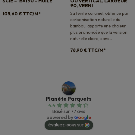
SCIE – 15×190 – HUILÉ
OU VERTICAL, LARGEUR
90, VERNI
TTC/M²
Sa teinte caramel, obtenue par
105,60
€
carbonisation naturelle du
bambou, apporte une chaleur
plus prononcée que la version
naturelle claire, sans...
TTC/M²
78,90
€
Planète Parquets
4.4
Basé sur 77 avis
powered by
G
o
o
g
l
e
évaluez-nous sur