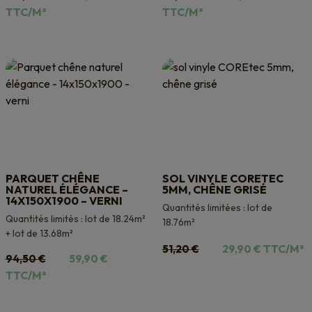
prix
prix
prix
prix
TTC/M²
TTC/M²
initial
actuel
initial
actuel
était :
est :
était :
est :
129,60 €.
79,80 €.
88,00 €.
49,90 €.
PARQUET CHÊNE
SOL VINYLE CORETEC
NATUREL ÉLÉGANCE –
5MM, CHÊNE GRISÉ
14X150X1900 – VERNI
Quantités limitées : lot de
Quantités limités : lot de 18.24m²
18.76m²
+ lot de 13.68m²
Le
Le
TTC/M²
51,20
€
29,90
€
Le
Le
94,50
€
59,90
€
prix
prix
prix
prix
TTC/M²
initial
actuel
initial
actuel
était :
est :
était :
est :
51,20 €.
29,90 €.