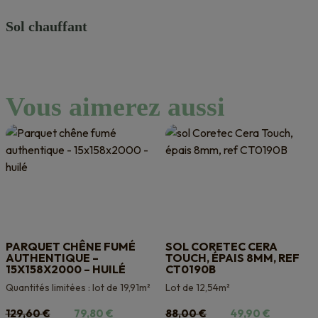
Sol chauffant
Vous aimerez aussi
PARQUET CHÊNE FUMÉ
SOL CORETEC CERA
AUTHENTIQUE –
TOUCH, ÉPAIS 8MM, REF
15X158X2000 – HUILÉ
CT0190B
Quantités limitées : lot de 19,91m²
Lot de 12,54m²
Le
Le
Le
Le
129,60
€
79,80
€
88,00
€
49,90
€