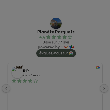
était :
est :
était :
est :
117,90 €.
64,90 €.
96,00 €.
69,90 €.
Planète Parquets
4.4
Basé sur 77 avis
powered by
G
o
o
g
l
e
évaluez-nous sur
R P
il y a 6 mois