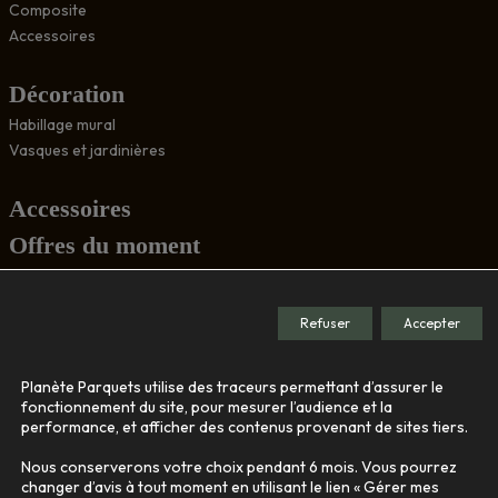
Composite
Accessoires
Décoration
Habillage mural
Vasques et jardinières
Accessoires
Offres du moment
Conseils
Refuser
Accepter
Société
Planète Parquets utilise des traceurs permettant d’assurer le
Le showroom
fonctionnement du site, pour mesurer l’audience et la
performance, et afficher des contenus provenant de sites tiers.
Nos engagements
Qui sommes-nous
Nous conserverons votre choix pendant 6 mois. Vous pourrez
changer d’avis à tout moment en utilisant le lien « Gérer mes