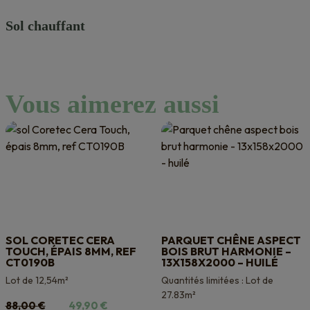
Sol chauffant
Vous aimerez aussi
SOL CORETEC CERA
PARQUET CHÊNE ASPECT
TOUCH, ÉPAIS 8MM, REF
BOIS BRUT HARMONIE –
CT0190B
13X158X2000 – HUILÉ
Lot de 12,54m²
Quantités limitées : Lot de
27.83m²
Le
Le
88,00
€
49,90
€