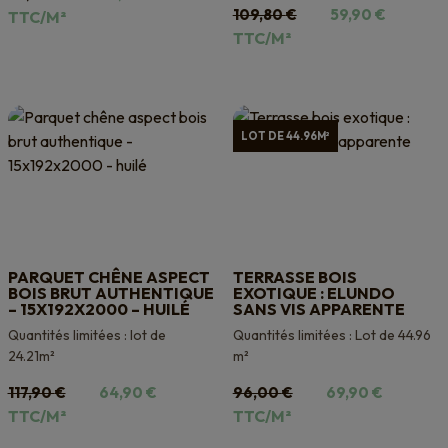
Le
Le
prix
prix
109,80
€
59,90
€
TTC/M²
prix
prix
initial
actuel
TTC/M²
initial
actuel
était :
est :
était :
est :
88,00 €.
49,90 €.
109,80 €.
59,90 €.
LOT DE 44.96M²
PARQUET CHÊNE ASPECT
TERRASSE BOIS
BOIS BRUT AUTHENTIQUE
EXOTIQUE : ELUNDO
– 15X192X2000 – HUILÉ
SANS VIS APPARENTE
Quantités limitées : lot de
Quantités limitées : Lot de 44.96
24.21m²
m²
Le
Le
Le
Le
117,90
€
64,90
€
96,00
€
69,90
€
prix
prix
prix
prix
TTC/M²
TTC/M²
initial
actuel
initial
actuel