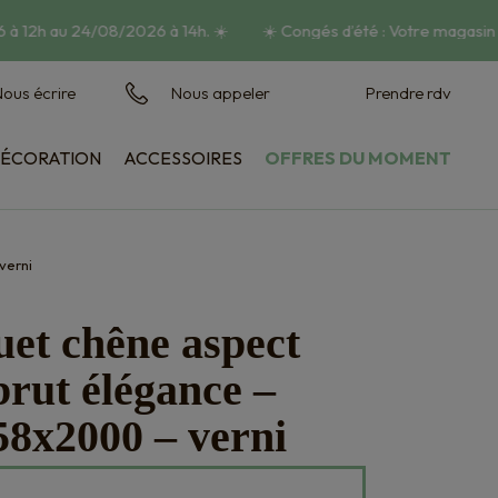
à 12h au 24/08/2026 à 14h.
☀️
☀️
Congés d’été : Votre magasin s
ous écrire
Nous appeler
Prendre rdv
ÉCORATION
ACCESSOIRES
OFFRES DU MOMENT
Habillage mural
Vasques et jardinières
verni
et chêne aspect
brut élégance –
58x2000 – verni