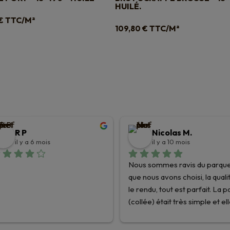
HUILÉ.
TTC/M²
€
TTC/M²
109,80
€
R P
Nicolas M.
il y a 6 mois
il y a 10 mois
Nous sommes ravis du parque
que nous avons choisi, la qualit
le rendu, tout est parfait. La p
(collée) était très simple et ell
été facilitée par les très bons 
conseils des équipes de Planè