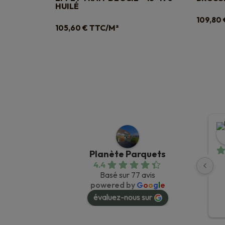
HUILÉ
109,80
TTC/M²
105,60
€
Planète Parquets
4.4
Basé sur 77 avis
powered by
G
o
o
g
l
e
évaluez-nous sur