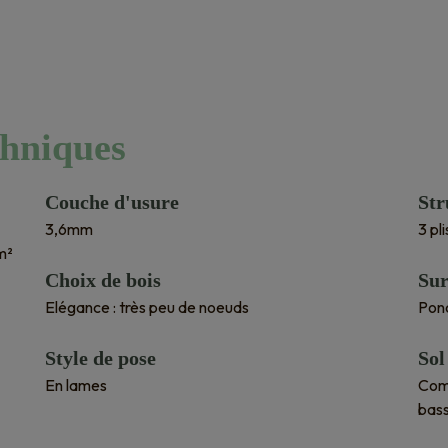
chniques
Couche d'usure
Str
3,6mm
3 pl
m²
Choix de bois
Sur
Elégance : très peu de noeuds
Pon
Style de pose
Sol
En lames
Comp
bas