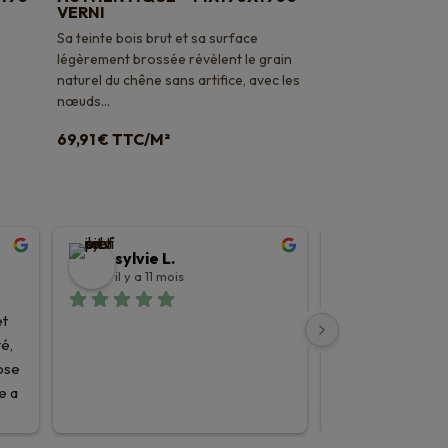
VERNI
Sa teinte bois brut et sa surface
légèrement brossée révèlent le grain
naturel du chêne sans artifice, avec les
nœuds...
TTC/M²
69,91
€
sylvie L.
Tristan 
il y a 11 mois
il y a 11 moi
t 
J’ai choisi mon p
é, 
Planet parquets, i
ose 
important et app
e a 
expertise que je 
ailleurs, je ne re
te 
décision. Ils conn