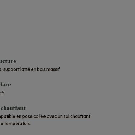
ucture
is, support latté en bois massif
face
cé
 chauffant
atible en pose collée avec un sol chauffant
se température