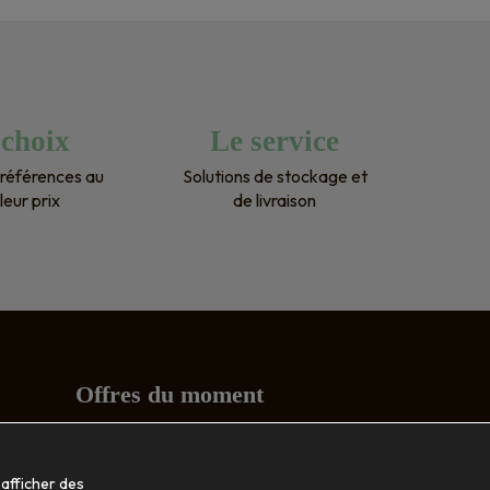
parfaitement leur
arrangeants. Mon
 
livré dans les tem
as 
recommande pour
 choix
Le service
ci 
références au
Solutions de stockage et
leur prix
de livraison
Offres du moment
Conseils
 afficher des