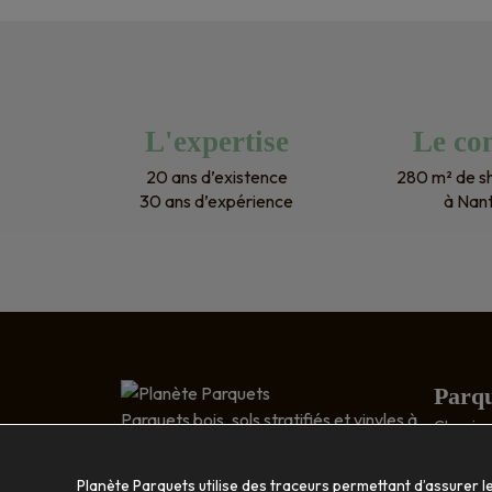
L'expertise
Le con
20 ans d’existence
280 m² de 
30 ans d’expérience
à Nan
Parqu
Parquets bois, sols stratifiés et vinyles à
Classic 
Nantes
Relief : 
5 RUE DESCARTES
Bois exo
Planète Parquets utilise des traceurs permettant d’assurer l