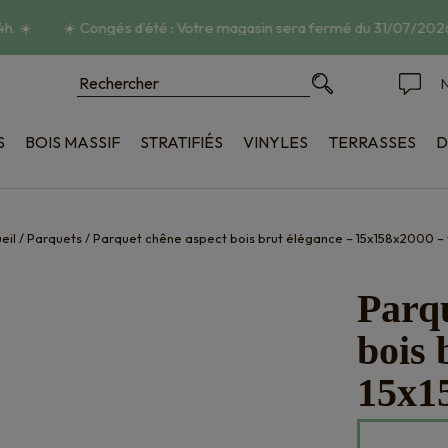
.
☀️
☀️
Congés d’été : Votre magasin sera fermé du 31/07/2026 
N
S
BOIS MASSIF
STRATIFIÉS
VINYLES
TERRASSES
D
poncé
Bois
tructuré
Composite
ique
Accessoires
eil
/
Parquets
/
Parquet chêne aspect bois brut élégance – 15x158x2000 – 
on
Parqu
bois 
15x1