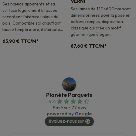
VERNI
Ses nœuds apparents et sa
Ses lames de 120×600mm sont
surface légèrement brossée
dimensionnées pour la pose en
racontent l'histoire unique du
bâtons rompus, disposition
bois. Compatible sol chauffant
classique qui crée un motif
basse température, il s'adapte...
géométrique élégant...
TTC/M²
63,90
€
TTC/M²
87,60
€
Planète Parquets
4.4
Basé sur 77 avis
powered by
G
o
o
g
l
e
évaluez-nous sur