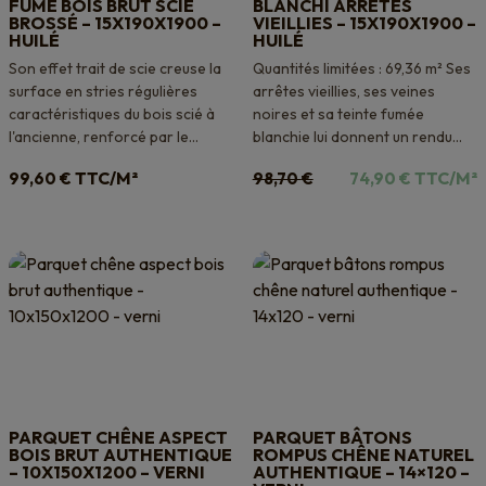
FUMÉ BOIS BRUT SCIÉ
BLANCHI ARRÊTES
BROSSÉ – 15X190X1900 –
VIEILLIES – 15X190X1900 –
HUILÉ
HUILÉ
Son effet trait de scie creuse la
Quantités limitées : 69,36 m² Ses
surface en stries régulières
arrêtes vieillies, ses veines
caractéristiques du bois scié à
noires et sa teinte fumée
l'ancienne, renforcé par le...
blanchie lui donnent un rendu...
Le
Le
TTC/M²
TTC/M²
99,60
€
98,70
€
74,90
€
prix
prix
initial
actuel
était :
est :
98,70 €.
74,90 €.
PARQUET CHÊNE ASPECT
PARQUET BÂTONS
BOIS BRUT AUTHENTIQUE
ROMPUS CHÊNE NATUREL
– 10X150X1200 – VERNI
AUTHENTIQUE – 14×120 –