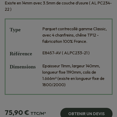
Existe en 14mm avec 3.5mm de couche d’usure ( AL PC234-
22 )
Parquet contrecollé gamme Classic,
Type
avec 4 chanfreins, chêne TP12 -
fabrication 100% France.
E8457-AV ( ALPC233-21 )
Référence
Epaisseur 11mm, largeur 140mm,
Dimensions
longueur fixe 1190mm, colis de
1.666m² (existe en longueur fixe de
1800/2000)
75,90
€
TTC/M²
OBTENIR UN DEVIS