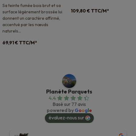
Sa teinte fumée bois brut et sa
TTC/M²
109,80
€
surface légèrement brossée lui
donnent un caractère affirmé,
accentué par les nœuds
naturels...
TTC/M²
69,91
€
Planète Parquets
4.4
Basé sur 77 avis
powered by
G
o
o
g
l
e
évaluez-nous sur