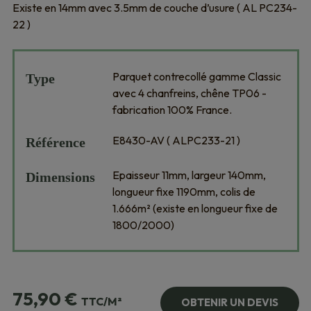
Existe en 14mm avec 3.5mm de couche d’usure ( AL PC234-
22 )
Parquet contrecollé gamme Classic
Type
avec 4 chanfreins, chêne TP06 -
fabrication 100% France.
E8430-AV ( ALPC233-21 )
Référence
Epaisseur 11mm, largeur 140mm,
Dimensions
longueur fixe 1190mm, colis de
1.666m² (existe en longueur fixe de
1800/2000)
75,90
€
TTC/M²
OBTENIR UN DEVIS