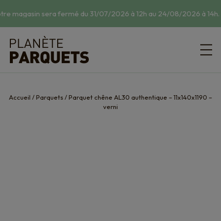
tre magasin sera fermé du 31/07/2026 à 12h au 24/08/2026 à 14h.
☀
Accueil
/
Parquets
/
Parquet chêne AL30 authentique – 11x140x1190 –
verni