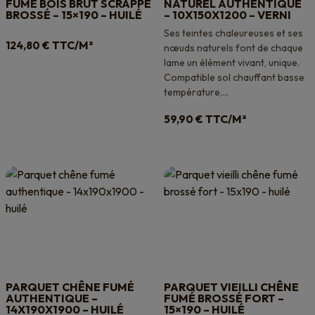
FUMÉ BOIS BRUT SCRAPPÉ
NATUREL AUTHENTIQUE
BROSSÉ – 15×190 – HUILÉ
– 10X150X1200 – VERNI
Ses teintes chaleureuses et ses
TTC/M²
124,80
€
nœuds naturels font de chaque
lame un élément vivant, unique.
Compatible sol chauffant basse
température,...
TTC/M²
59,90
€
PARQUET CHÊNE FUMÉ
PARQUET VIEILLI CHÊNE
AUTHENTIQUE –
FUMÉ BROSSÉ FORT –
14X190X1900 – HUILÉ
15×190 – HUILÉ