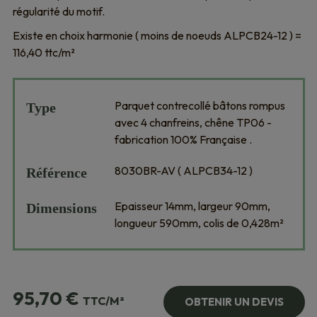
régularité du motif.
Existe en choix harmonie ( moins de noeuds ALPCB24-12 ) =
116,40 ttc/m²
Parquet contrecollé bâtons rompus
Type
avec 4 chanfreins, chêne TP06 -
fabrication 100% Française .
8030BR-AV ( ALPCB34-12 )
Référence
Epaisseur 14mm, largeur 90mm,
Dimensions
longueur 590mm, colis de 0,428m²
95,70
€
TTC/M²
OBTENIR UN DEVIS