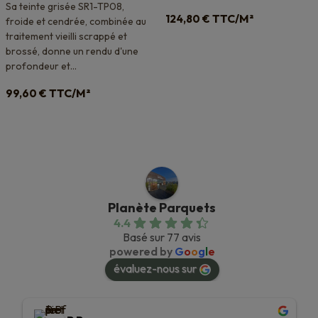
Sa teinte grisée SR1-TP08,
TTC/M²
124,80
€
froide et cendrée, combinée au
traitement vieilli scrappé et
brossé, donne un rendu d'une
profondeur et...
TTC/M²
99,60
€
Planète Parquets
4.4
Basé sur 77 avis
powered by
G
o
o
g
l
e
évaluez-nous sur