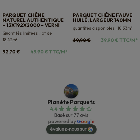
PARQUET CHÊNE
PARQUET CHÊNE FAUVE
NATUREL AUTHENTIQUE
HUILÉ, LARGEUR 140MM
– 13X192X2000 – VERNI
quantités disponibles : 18.33m²
Quantités limitées : lot de
Le
Le
18,42m²
TTC/M²
69,90
€
39,90
€
prix
prix
Le
Le
TTC/M²
92,70
€
49,90
€
initial
actuel
prix
prix
était :
est :
initial
actuel
69,90 €.
39,90 €.
était :
est :
92,70 €.
49,90 €.
Planète Parquets
4.4
Basé sur 77 avis
powered by
G
o
o
g
l
e
évaluez-nous sur