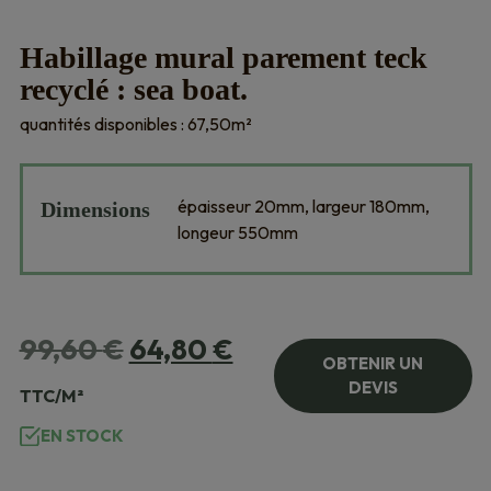
Habillage mural parement teck
recyclé : sea boat.
quantités disponibles : 67,50m²
épaisseur 20mm, largeur 180mm,
Dimensions
longeur 550mm
Le
Le
99,60
€
64,80
€
OBTENIR UN
prix
prix
DEVIS
TTC/M²
initial
actuel
EN STOCK
était :
est :