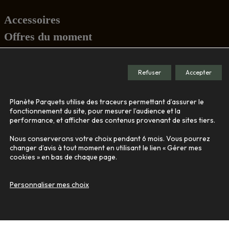
Accessoires
Offres du moment
Conseils
Refuser
Accepter
Société
Planète Parquets utilise des traceurs permettant d’assurer le
Le showroom
fonctionnement du site, pour mesurer l’audience et la
performance, et afficher des contenus provenant de sites tiers.
Nos engagements
Qui sommes-nous
Nous conserverons votre choix pendant 6 mois. Vous pourrez
changer d’avis à tout moment en utilisant le lien « Gérer mes
cookies » en bas de chaque page.
Contact
Personnaliser mes choix
© 2026
Tous droits réservés -
Agence de communication Nantes B17
-
Mentions légales
-