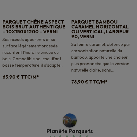
PARQUET CHÊNE ASPECT
PARQUET BAMBOU
BOIS BRUT AUTHENTIQUE
CARAMEL HORIZONTAL
– 10X150X1200 – VERNI
OU VERTICAL, LARGEUR
90, VERNI
Ses nœuds apparents et sa
Sa teinte caramel, obtenue par
surface légèrement brossée
carbonisation naturelle du
racontent l'histoire unique du
bambou, apporte une chaleur
bois. Compatible sol chauffant
plus prononcée que la version
basse température, il s'adapte...
naturelle claire, sans...
TTC/M²
63,90
€
TTC/M²
78,90
€
Planète Parquets