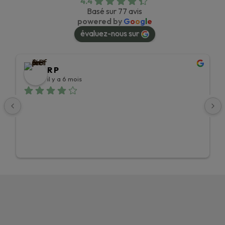
4.4
Basé sur 77 avis
powered by
G
o
o
g
l
e
évaluez-nous sur
R P
il y a 6 mois