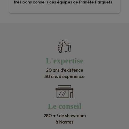
très bons conseils des équipes de Planète Parquets 
!Nous recommandons les yeux fermés et nous 
n’hésiterons pas une seule seconde pour nos 
prochains projets ! Encore merci !
L'expertise
20 ans d’existence
30 ans d’expérience
Le conseil
280 m² de showroom
à Nantes