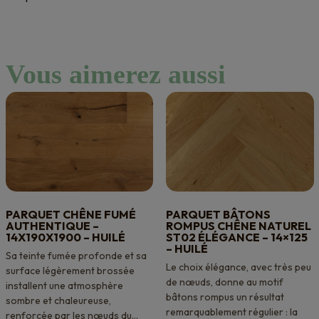
Vous aimerez aussi
PARQUET CHÊNE FUMÉ
PARQUET BÂTONS
AUTHENTIQUE –
ROMPUS CHÊNE NATUREL
14X190X1900 – HUILÉ
ST02 ÉLÉGANCE – 14×125
– HUILÉ
Sa teinte fumée profonde et sa
Le choix élégance, avec très peu
surface légèrement brossée
de nœuds, donne au motif
installent une atmosphère
bâtons rompus un résultat
sombre et chaleureuse,
remarquablement régulier : la
renforcée par les nœuds du...