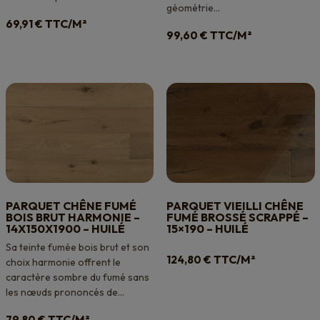
géométrie...
TTC/M²
69,91
€
TTC/M²
99,60
€
PARQUET CHÊNE FUMÉ
PARQUET VIEILLI CHÊNE
BOIS BRUT HARMONIE –
FUMÉ BROSSÉ SCRAPPÉ –
14X150X1900 – HUILÉ
15×190 – HUILÉ
Sa teinte fumée bois brut et son
TTC/M²
124,80
€
choix harmonie offrent le
caractère sombre du fumé sans
les nœuds prononcés de...
TTC/M²
79,80
€